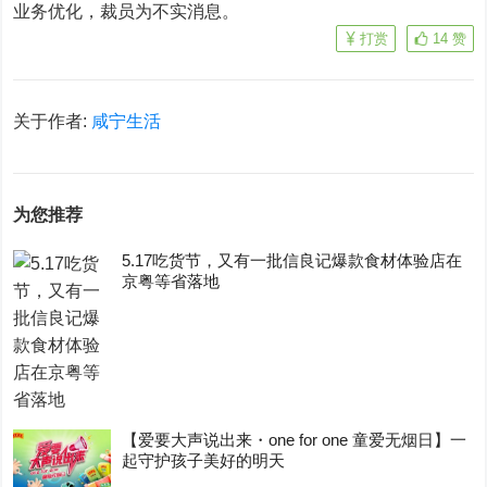
业务优化，裁员为不实消息。
打赏
14
赞
关于作者:
咸宁生活
为您推荐
5.17吃货节，又有一批信良记爆款食材体验店在
京粤等省落地
【爱要大声说出来・one for one 童爱无烟日】一
起守护孩子美好的明天