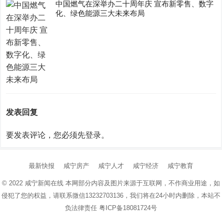
中国燃气在深举办二十周年庆 宣布新零售、数字
化、绿色能源三大未来布局
发表回复
要发表评论，您必须先
登录
。
最新快报
咸宁房产
咸宁人才
咸宁经济
咸宁教育
© 2022
咸宁新闻在线
本网部分内容及图片来源于互联网，不作商业用途，如
侵犯了您的权益，请联系微信13232703136，我们将在24小时内删除，本站不
负法律责任
粤ICP备18081724号