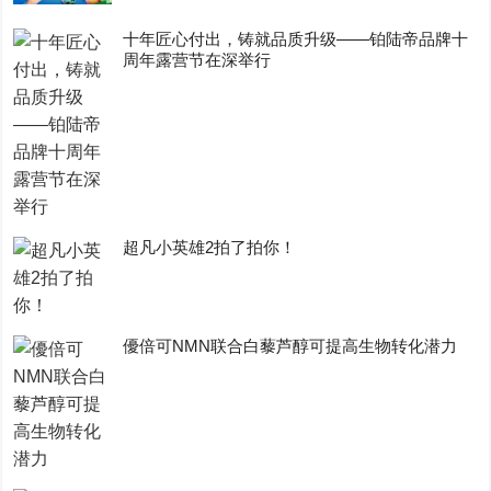
十年匠心付出，铸就品质升级——铂陆帝品牌十
周年露营节在深举行
超凡小英雄2拍了拍你！
優倍可NMN联合白藜芦醇可提高生物转化潜力