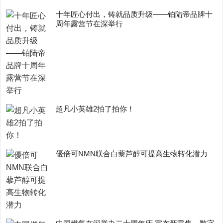
十年匠心付出，铸就品质升级——铂陆帝品牌十
周年露营节在深举行
超凡小英雄2拍了拍你！
優倍可NMN联合白藜芦醇可提高生物转化潜力