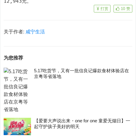
12,943元。
打赏
10
赞
关于作者:
咸宁生活
为您推荐
5.17吃货节，又有一批信良记爆款食材体验店在
京粤等省落地
【爱要大声说出来・one for one 童爱无烟日】一
起守护孩子美好的明天