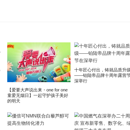
爆
十年匠心付出，铸就品质升
——铂陆帝品牌十周年露营
深举行
【爱要大声说出来・one for one
童爱无烟日】一起守护孩子美好
的明天