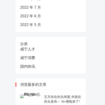
2022 年 7 月
2022 年 6 月
2022 年 5 月
分类
咸宁人才
咸宁消费
国内快讯
浏览最多的文章
五月你在街头闲逛,华凌在
街头发布～ N+潮电来了!