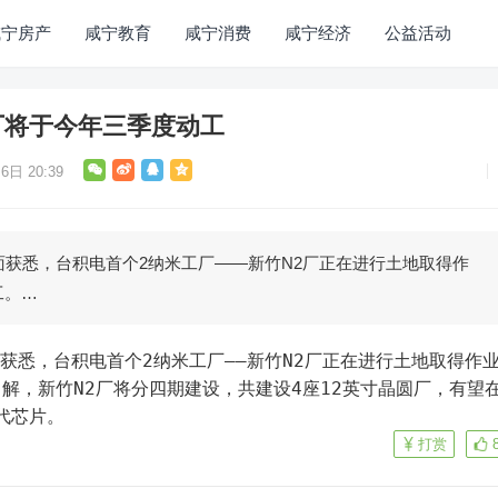
咸宁房产
咸宁教育
咸宁消费
咸宁经济
公益活动
厂将于今年三季度动工
6日 20:39
面获悉，台积电首个2纳米工厂——新竹N2厂正在进行土地取得作
工。…
解，新竹N2厂将分四期建设，共建设4座12英寸晶圆厂，有望
代芯片。
打赏