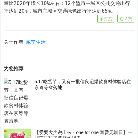
量比2020年增长10%左右；12个盟市主城区公共交通出行
率达到20%，城市主城区交通绿色出行率达到65%。
打赏
7
赞
关于作者:
咸宁生活
为您推荐
5.17吃货节，又有一批信良记爆款食材体验店在
京粤等省落地
【爱要大声说出来・one for one 童爱无烟日】一