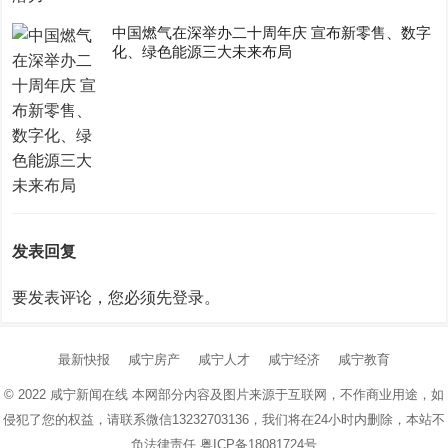
中国燃气在深举办二十周年庆 宣布新零售、数字
化、绿色能源三大未来布局
发表回复
要发表评论，您必须先
登录
。
最新快报
咸宁房产
咸宁人才
咸宁经济
咸宁教育
© 2022
咸宁新闻在线
本网部分内容及图片来源于互联网，不作商业用途，如
侵犯了您的权益，请联系微信13232703136，我们将在24小时内删除，本站不
负法律责任
粤ICP备18081724号