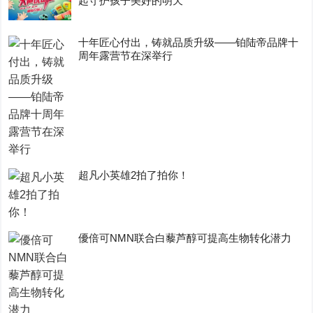
起守护孩子美好的明天
十年匠心付出，铸就品质升级——铂陆帝品牌十
周年露营节在深举行
超凡小英雄2拍了拍你！
優倍可NMN联合白藜芦醇可提高生物转化潜力