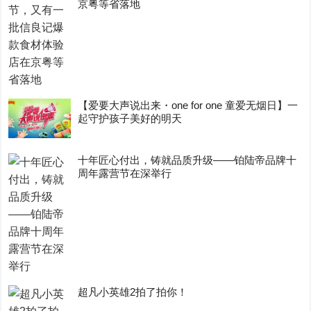
京粤等省落地
【爱要大声说出来・one for one 童爱无烟日】一
起守护孩子美好的明天
十年匠心付出，铸就品质升级——铂陆帝品牌十
周年露营节在深举行
超凡小英雄2拍了拍你！