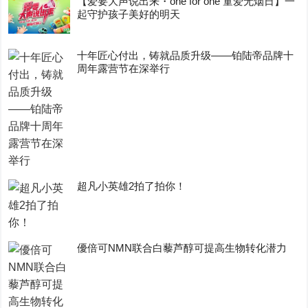
【爱要大声说出来・one for one 童爱无烟日】一
起守护孩子美好的明天
十年匠心付出，铸就品质升级——铂陆帝品牌十
周年露营节在深举行
超凡小英雄2拍了拍你！
優倍可NMN联合白藜芦醇可提高生物转化潜力