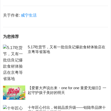
关于作者:
咸宁生活
为您推荐
5.17吃货节，又有一批信良记爆款食材体验店在
京粤等省落地
【爱要大声说出来・one for one 童爱无烟日】一
起守护孩子美好的明天
十年匠心付出，铸就品质升级——铂陆帝品牌十