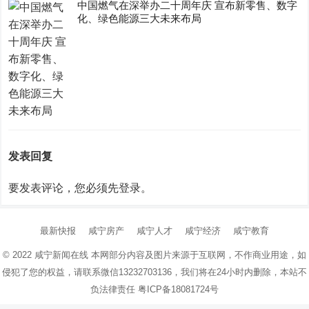
中国燃气在深举办二十周年庆 宣布新零售、数字
化、绿色能源三大未来布局
发表回复
要发表评论，您必须先
登录
。
最新快报
咸宁房产
咸宁人才
咸宁经济
咸宁教育
© 2022
咸宁新闻在线
本网部分内容及图片来源于互联网，不作商业用途，如
侵犯了您的权益，请联系微信13232703136，我们将在24小时内删除，本站不
负法律责任
粤ICP备18081724号