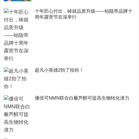
十年匠心付出，铸就品质升级——铂陆帝品牌十
周年露营节在深举行
超凡小英雄2拍了拍你！
優倍可NMN联合白藜芦醇可提高生物转化潜力