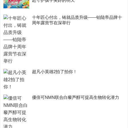
起守护孩子美好的明天
十年匠心付出，铸就品质升级——铂陆帝品牌十
周年露营节在深举行
超凡小英雄2拍了拍你！
優倍可NMN联合白藜芦醇可提高生物转化潜力