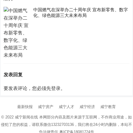
中国燃气在深举办二十周年庆 宣布新零售、数字
化、绿色能源三大未来布局
发表回复
要发表评论，您必须先
登录
。
最新快报
咸宁房产
咸宁人才
咸宁经济
咸宁教育
© 2022
咸宁新闻在线
本网部分内容及图片来源于互联网，不作商业用途，如
侵犯了您的权益，请联系微信13232703136，我们将在24小时内删除，本站不
负法律责任
粤ICP备18081724号