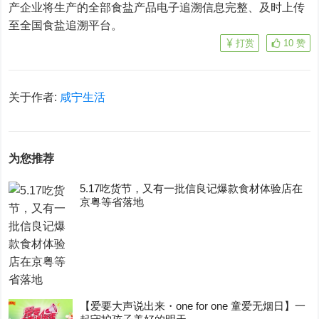
产企业将生产的全部食盐产品电子追溯信息完整、及时上传
至全国食盐追溯平台。
打赏
10
赞
关于作者:
咸宁生活
为您推荐
5.17吃货节，又有一批信良记爆款食材体验店在
京粤等省落地
【爱要大声说出来・one for one 童爱无烟日】一