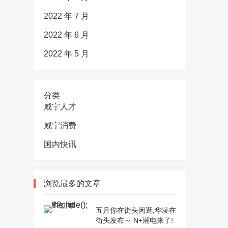
2022 年 7 月
2022 年 6 月
2022 年 5 月
分类
咸宁人才
咸宁消费
国内快讯
浏览最多的文章
五月你在街头闲逛,华凌在
街头发布～ N+潮电来了!