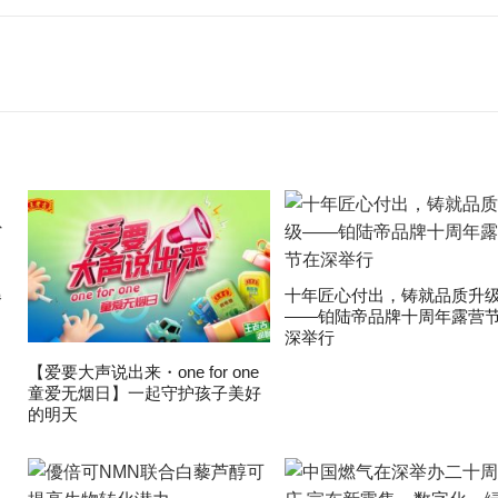
爆
十年匠心付出，铸就品质升
——铂陆帝品牌十周年露营
深举行
【爱要大声说出来・one for one
童爱无烟日】一起守护孩子美好
的明天