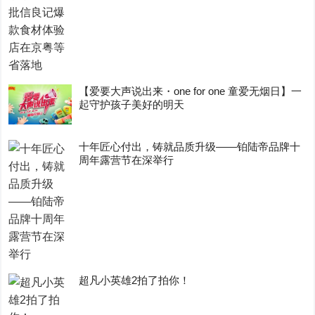
【爱要大声说出来・one for one 童爱无烟日】一
起守护孩子美好的明天
十年匠心付出，铸就品质升级——铂陆帝品牌十
周年露营节在深举行
超凡小英雄2拍了拍你！