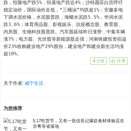
跌，恒隆地产跌5%，恒基地产跌近4%；沙特愿应白宫呼吁
稳定油价，国际油价走低，“三桶油”均跌超1%；安徽多地
下调水泥价格，水泥股普跌，海螺水泥跌5.5%，华润水泥
跌3.6%；体育用品股、影视娱乐、抗疫概念股、教育股、
内房股、生物科技股普跌。汽车股延续昨日涨势，中集车辆
涨7%；电力股、光伏股等新能源股走强；河南铁建投资拟溢
价23%收购建业地产29%股份，建业地产和建业新生活均涨
超10%。
打赏
14
赞
关于作者:
咸宁生活
为您推荐
5.17吃货节，又有一批信良记爆款食材体验店在
京粤等省落地