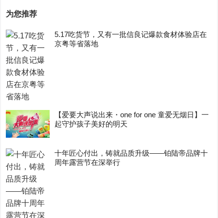
为您推荐
5.17吃货节，又有一批信良记爆款食材体验店在
京粤等省落地
【爱要大声说出来・one for one 童爱无烟日】一
起守护孩子美好的明天
十年匠心付出，铸就品质升级——铂陆帝品牌十
周年露营节在深举行