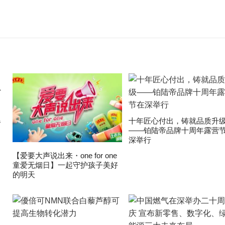
爆
十年匠心付出，铸就品质升
——铂陆帝品牌十周年露营
深举行
【爱要大声说出来・one for one
童爱无烟日】一起守护孩子美好
的明天