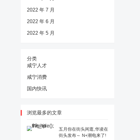
2022 年 7 月
2022 年 6 月
2022 年 5 月
分类
咸宁人才
咸宁消费
国内快讯
浏览最多的文章
五月你在街头闲逛,华凌在
街头发布～ N+潮电来了!