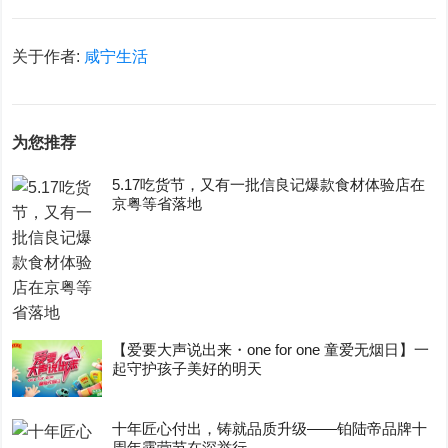
关于作者:
咸宁生活
为您推荐
5.17吃货节，又有一批信良记爆款食材体验店在
京粤等省落地
【爱要大声说出来・one for one 童爱无烟日】一
起守护孩子美好的明天
十年匠心付出，铸就品质升级——铂陆帝品牌十
周年露营节在深举行