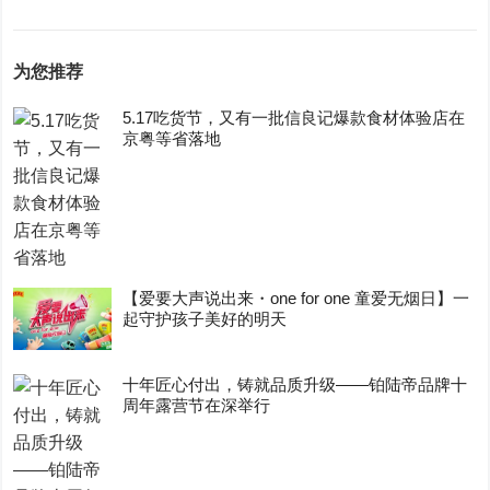
为您推荐
5.17吃货节，又有一批信良记爆款食材体验店在
京粤等省落地
【爱要大声说出来・one for one 童爱无烟日】一
起守护孩子美好的明天
十年匠心付出，铸就品质升级——铂陆帝品牌十
周年露营节在深举行