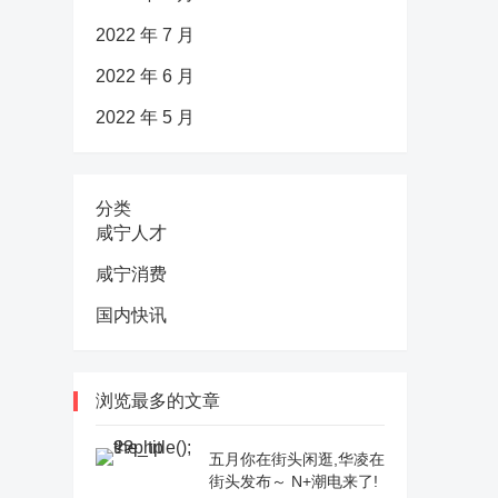
2022 年 7 月
2022 年 6 月
2022 年 5 月
分类
咸宁人才
咸宁消费
国内快讯
浏览最多的文章
五月你在街头闲逛,华凌在
街头发布～ N+潮电来了!