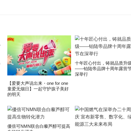
爆
十年匠心付出，铸就品质升
——铂陆帝品牌十周年露营
深举行
【爱要大声说出来・one for one
童爱无烟日】一起守护孩子美好
的明天
優倍可NMN联合白藜芦醇可提高