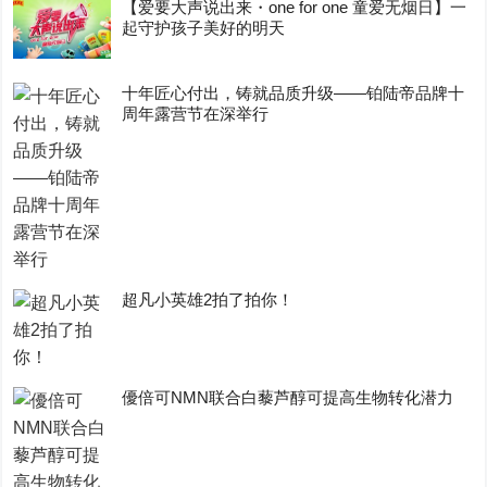
【爱要大声说出来・one for one 童爱无烟日】一
起守护孩子美好的明天
十年匠心付出，铸就品质升级——铂陆帝品牌十
周年露营节在深举行
超凡小英雄2拍了拍你！
優倍可NMN联合白藜芦醇可提高生物转化潜力