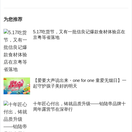
为您推荐
5.17吃货节，又有一批信良记爆款食材体验店在
京粤等省落地
【爱要大声说出来・one for one 童爱无烟日】一
起守护孩子美好的明天
十年匠心付出，铸就品质升级——铂陆帝品牌十
周年露营节在深举行