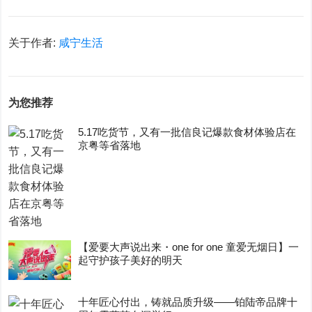
关于作者:
咸宁生活
为您推荐
5.17吃货节，又有一批信良记爆款食材体验店在
京粤等省落地
【爱要大声说出来・one for one 童爱无烟日】一
起守护孩子美好的明天
十年匠心付出，铸就品质升级——铂陆帝品牌十