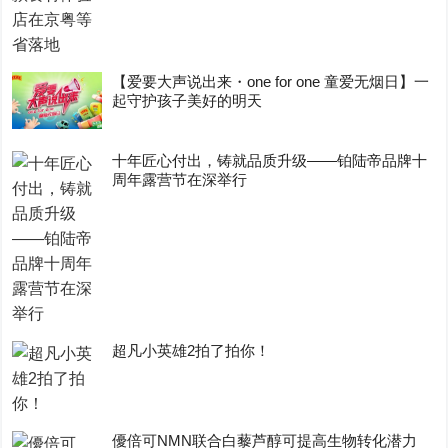
【爱要大声说出来・one for one 童爱无烟日】一
起守护孩子美好的明天
十年匠心付出，铸就品质升级——铂陆帝品牌十
周年露营节在深举行
超凡小英雄2拍了拍你！
優倍可NMN联合白藜芦醇可提高生物转化潜力