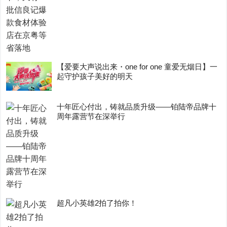
【爱要大声说出来・one for one 童爱无烟日】一
起守护孩子美好的明天
十年匠心付出，铸就品质升级——铂陆帝品牌十
周年露营节在深举行
超凡小英雄2拍了拍你！