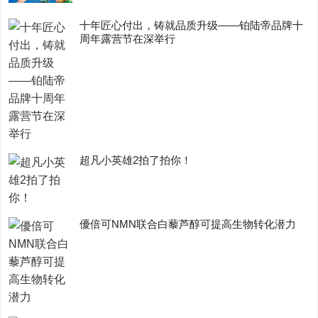
十年匠心付出，铸就品质升级——铂陆帝品牌十
周年露营节在深举行
超凡小英雄2拍了拍你！
優倍可NMN联合白藜芦醇可提高生物转化潜力