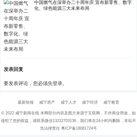
中国燃气在深举办二十周年庆 宣布新零售、数字
化、绿色能源三大未来布局
发表回复
要发表评论，您必须先
登录
。
最新快报
咸宁房产
咸宁人才
咸宁经济
咸宁教育
© 2022
咸宁新闻在线
本网部分内容及图片来源于互联网，不作商业用途，如
侵犯了您的权益，请联系微信13232703136，我们将在24小时内删除，本站不
负法律责任
粤ICP备18081724号