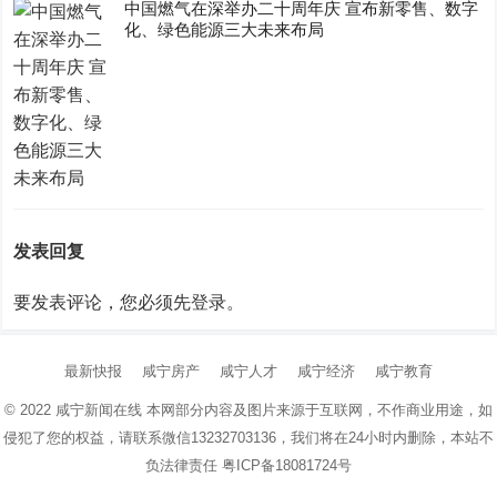
中国燃气在深举办二十周年庆 宣布新零售、数字
化、绿色能源三大未来布局
发表回复
要发表评论，您必须先
登录
。
最新快报
咸宁房产
咸宁人才
咸宁经济
咸宁教育
© 2022
咸宁新闻在线
本网部分内容及图片来源于互联网，不作商业用途，如
侵犯了您的权益，请联系微信13232703136，我们将在24小时内删除，本站不
负法律责任
粤ICP备18081724号