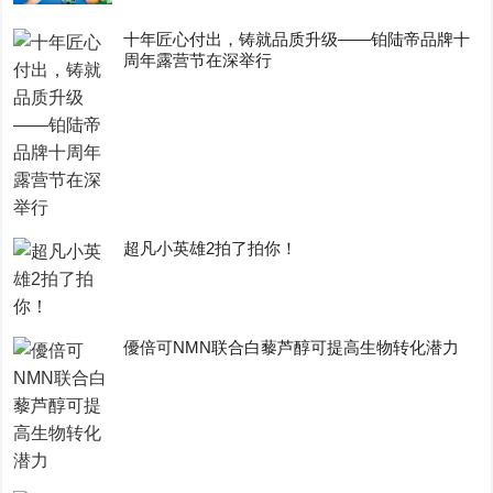
十年匠心付出，铸就品质升级——铂陆帝品牌十
周年露营节在深举行
超凡小英雄2拍了拍你！
優倍可NMN联合白藜芦醇可提高生物转化潜力