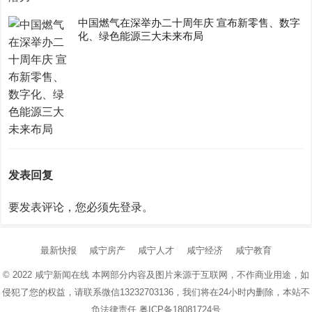
中国燃气在深举办二十周年庆 宣布新零售、数字
化、绿色能源三大未来布局
发表回复
要发表评论，您必须先
登录
。
最新快报
咸宁房产
咸宁人才
咸宁经济
咸宁教育
© 2022
咸宁新闻在线
本网部分内容及图片来源于互联网，不作商业用途，如
侵犯了您的权益，请联系微信13232703136，我们将在24小时内删除，本站不
负法律责任
粤ICP备18081724号