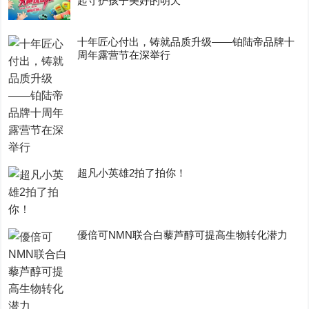
起守护孩子美好的明天
十年匠心付出，铸就品质升级——铂陆帝品牌十
周年露营节在深举行
超凡小英雄2拍了拍你！
優倍可NMN联合白藜芦醇可提高生物转化潜力