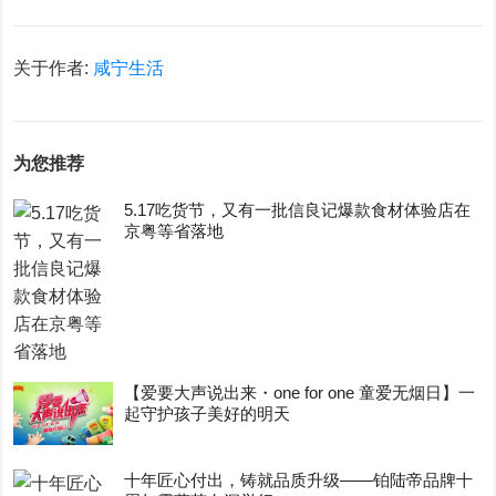
关于作者:
咸宁生活
为您推荐
5.17吃货节，又有一批信良记爆款食材体验店在
京粤等省落地
【爱要大声说出来・one for one 童爱无烟日】一
起守护孩子美好的明天
十年匠心付出，铸就品质升级——铂陆帝品牌十