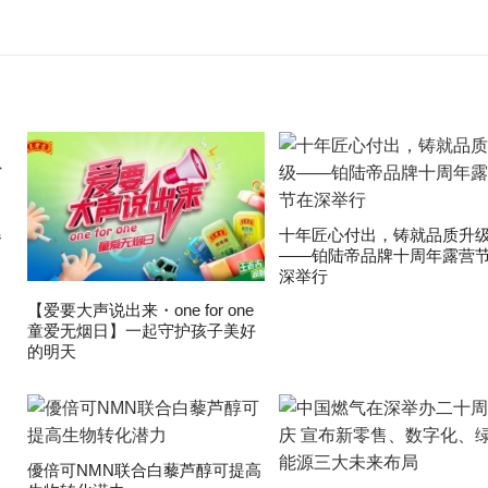
爆
十年匠心付出，铸就品质升
——铂陆帝品牌十周年露营
深举行
【爱要大声说出来・one for one
童爱无烟日】一起守护孩子美好
的明天
優倍可NMN联合白藜芦醇可提高