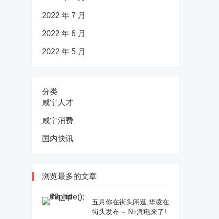
2022 年 7 月
2022 年 6 月
2022 年 5 月
分类
咸宁人才
咸宁消费
国内快讯
浏览最多的文章
五月你在街头闲逛,华凌在
街头发布～ N+潮电来了!