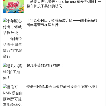
【爱要大声说出来・one for one 童爱无烟日】一
起守护孩子美好的明天
十年匠心付出，铸就品质升级——铂陆帝品牌十
周年露营节在深举行
超凡小英雄2拍了拍你！
優倍可NMN联合白藜芦醇可提高生物转化潜力