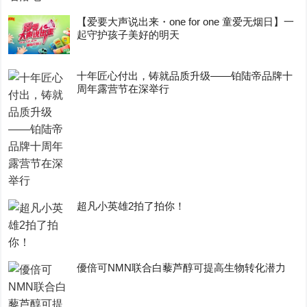
【爱要大声说出来・one for one 童爱无烟日】一
起守护孩子美好的明天
十年匠心付出，铸就品质升级——铂陆帝品牌十
周年露营节在深举行
超凡小英雄2拍了拍你！
優倍可NMN联合白藜芦醇可提高生物转化潜力