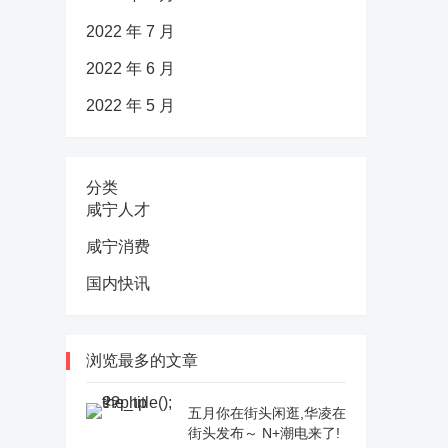
2022 年 7 月
2022 年 6 月
2022 年 5 月
分类
咸宁人才
咸宁消费
国内快讯
浏览最多的文章
五月你在街头闲逛,华凌在
街头发布～ N+潮电来了!