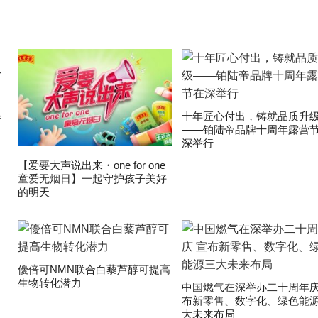
爆
十年匠心付出，铸就品质升
——铂陆帝品牌十周年露营
深举行
【爱要大声说出来・one for one
童爱无烟日】一起守护孩子美好
的明天
優倍可NMN联合白藜芦醇可提高
生物转化潜力
中国燃气在深举办二十周年庆
布新零售、数字化、绿色能
大未来布局