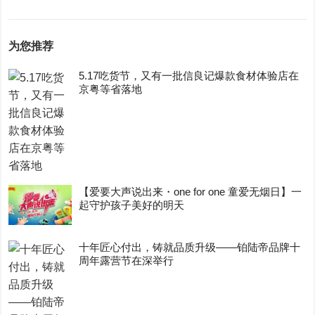
为您推荐
5.17吃货节，又有一批信良记爆款食材体验店在
京粤等省落地
【爱要大声说出来・one for one 童爱无烟日】一
起守护孩子美好的明天
十年匠心付出，铸就品质升级——铂陆帝品牌十
周年露营节在深举行