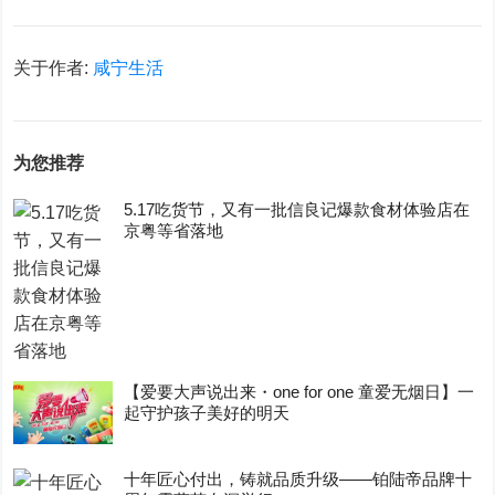
关于作者:
咸宁生活
为您推荐
5.17吃货节，又有一批信良记爆款食材体验店在
京粤等省落地
【爱要大声说出来・one for one 童爱无烟日】一
起守护孩子美好的明天
十年匠心付出，铸就品质升级——铂陆帝品牌十