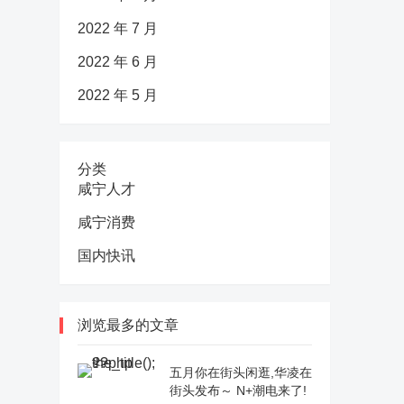
2022 年 7 月
2022 年 6 月
2022 年 5 月
分类
咸宁人才
咸宁消费
国内快讯
浏览最多的文章
五月你在街头闲逛,华凌在
街头发布～ N+潮电来了!