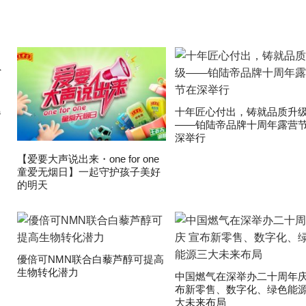
爆
十年匠心付出，铸就品质升
——铂陆帝品牌十周年露营
深举行
【爱要大声说出来・one for one
童爱无烟日】一起守护孩子美好
的明天
優倍可NMN联合白藜芦醇可提高
生物转化潜力
中国燃气在深举办二十周年庆
布新零售、数字化、绿色能
大未来布局