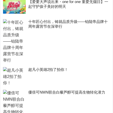
【爱要大声说出来・one for one 童爱无烟日】一
起守护孩子美好的明天
十年匠心付出，铸就品质升级——铂陆帝品牌十
周年露营节在深举行
超凡小英雄2拍了拍你！
優倍可NMN联合白藜芦醇可提高生物转化潜力