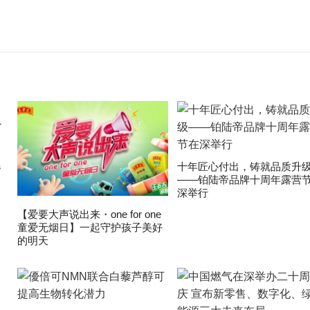
爆
十年匠心付出，铸就品质升
——铂陆帝品牌十周年露营
深举行
【爱要大声说出来・one for one
童爱无烟日】一起守护孩子美好
的明天