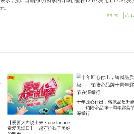
sh表示，预计当前的6月财季的订单价值在121亿美元至125亿美
美元。
打赏
1
爆
十年匠心付出，铸就品质升
——铂陆帝品牌十周年露营
深举行
【爱要大声说出来・one for one
童爱无烟日】一起守护孩子美好
的明天