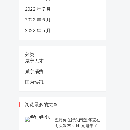
2022 年 7 月
2022 年 6 月
2022 年 5 月
分类
咸宁人才
咸宁消费
国内快讯
浏览最多的文章
五月你在街头闲逛,华凌在
街头发布～ N+潮电来了!