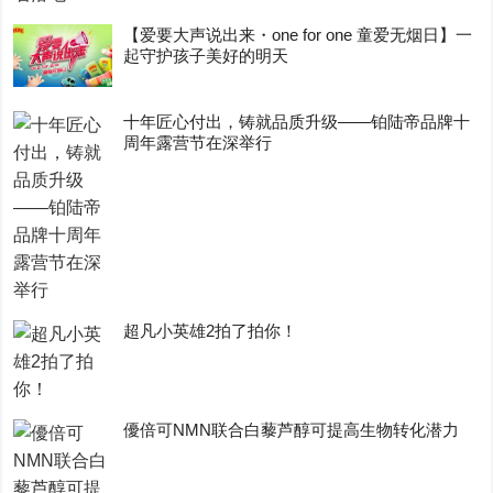
【爱要大声说出来・one for one 童爱无烟日】一
起守护孩子美好的明天
十年匠心付出，铸就品质升级——铂陆帝品牌十
周年露营节在深举行
超凡小英雄2拍了拍你！
優倍可NMN联合白藜芦醇可提高生物转化潜力