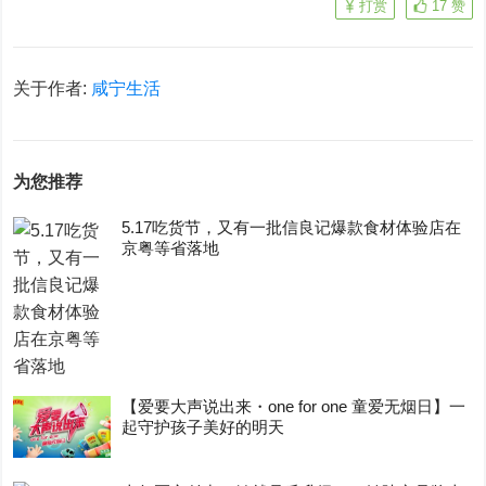
打赏
17
赞
关于作者:
咸宁生活
为您推荐
5.17吃货节，又有一批信良记爆款食材体验店在
京粤等省落地
【爱要大声说出来・one for one 童爱无烟日】一
起守护孩子美好的明天