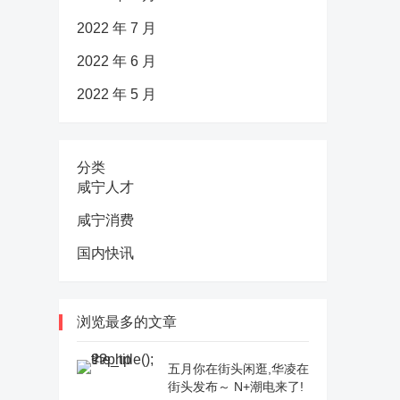
2022 年 7 月
2022 年 6 月
2022 年 5 月
分类
咸宁人才
咸宁消费
国内快讯
浏览最多的文章
五月你在街头闲逛,华凌在
街头发布～ N+潮电来了!