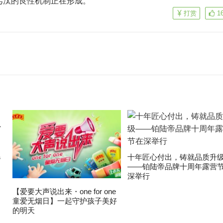
劣汰的良性机制正在形成。
打赏
1
爆
十年匠心付出，铸就品质升
——铂陆帝品牌十周年露营
深举行
【爱要大声说出来・one for one
童爱无烟日】一起守护孩子美好
的明天