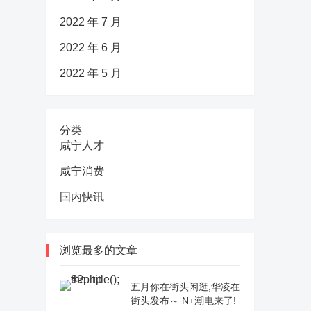
2022 年 7 月
2022 年 6 月
2022 年 5 月
分类
咸宁人才
咸宁消费
国内快讯
浏览最多的文章
五月你在街头闲逛,华凌在
街头发布～ N+潮电来了!