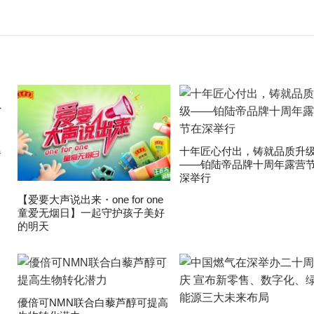
爆
十年匠心付出，铸就品质升
——铂陆帝品牌十周年露营
深举行
【爱要大声说出来・one for one
童爱无烟日】一起守护孩子美好
的明天
優倍可NMN联合白藜芦醇可提高