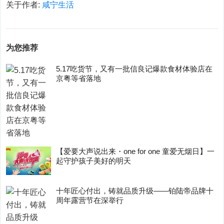
关于作者:
咸宁生活
为您推荐
5.17吃货节，又有一批信良记爆款食材体验店在
京粤等省落地
【爱要大声说出来・one for one 童爱无烟日】一
起守护孩子美好的明天
十年匠心付出，铸就品质升级——铂陆帝品牌十
周年露营节在深举行