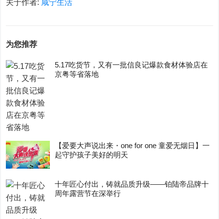
关于作者:
咸宁生活
为您推荐
5.17吃货节，又有一批信良记爆款食材体验店在
京粤等省落地
【爱要大声说出来・one for one 童爱无烟日】一
起守护孩子美好的明天
十年匠心付出，铸就品质升级——铂陆帝品牌十
周年露营节在深举行