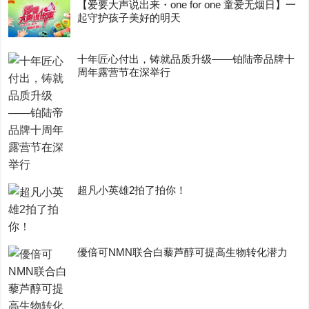
【爱要大声说出来・one for one 童爱无烟日】一
起守护孩子美好的明天
十年匠心付出，铸就品质升级——铂陆帝品牌十
周年露营节在深举行
超凡小英雄2拍了拍你！
優倍可NMN联合白藜芦醇可提高生物转化潜力