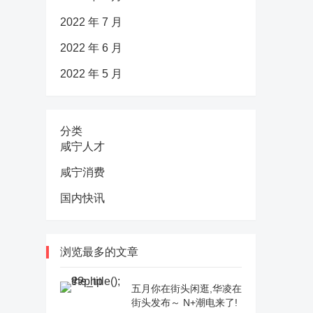
2022 年 7 月
2022 年 6 月
2022 年 5 月
分类
咸宁人才
咸宁消费
国内快讯
浏览最多的文章
五月你在街头闲逛,华凌在
街头发布～ N+潮电来了!