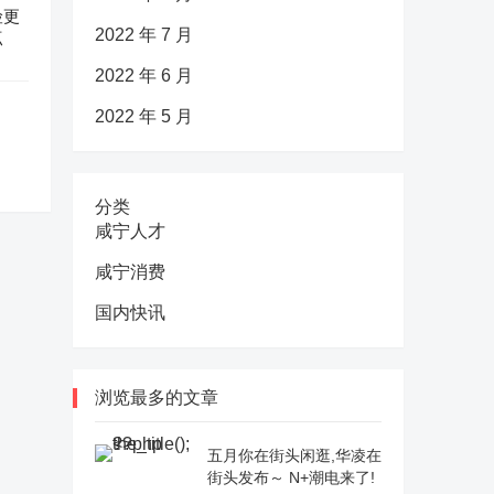
险更
2022 年 7 月
点
2022 年 6 月
2022 年 5 月
分类
咸宁人才
咸宁消费
国内快讯
浏览最多的文章
五月你在街头闲逛,华凌在
街头发布～ N+潮电来了!