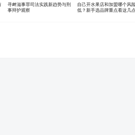
与
寻衅滋事罪司法实践新趋势与刑
自己开水果店和加盟哪个风
事辩护观察
低？新手选品牌重点看这几
。