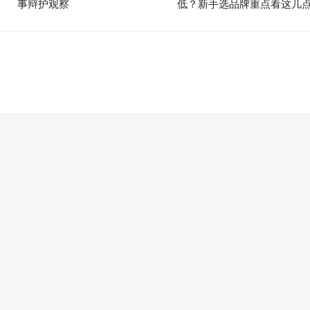
事辩护观察
低？新手选品牌重点看这几
。