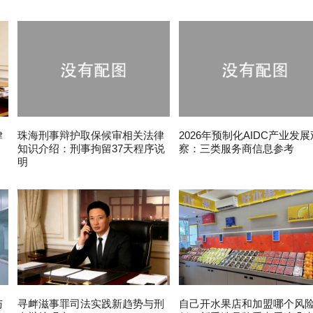
律
珠海刑事辩护取保候审相关法律
2026年预制化AIDC产业发展
知识介绍：刑事拘留37天程序说
察：三类服务商信息参考
明
与
寻衅滋事罪司法实践新趋势与刑
自己开水果店和加盟哪个风