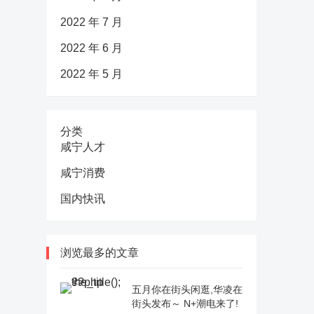
2022 年 7 月
2022 年 6 月
2022 年 5 月
分类
咸宁人才
咸宁消费
国内快讯
浏览最多的文章
五月你在街头闲逛,华凌在
街头发布～ N+潮电来了!