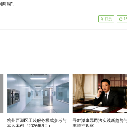
到两周”。
打赏
1
杭州西湖区工装服务模式参考与
寻衅滋事罪司法实践新趋势
本地案例（2026年8月）
事辩护观察