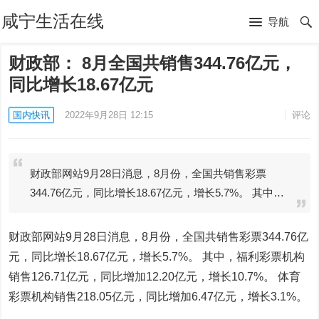
咸宁生活在线
导航
财政部： 8月全国共销售344.76亿元，
同比增长18.67亿元
国内快讯
2022年9月28日 12:15
评论
财政部网站9月28日消息，8月份，全国共销售彩票
344.76亿元，同比增长18.67亿元，增长5.7%。 其中…
财政部网站9月28日消息，8月份，全国共销售彩票344.76亿
元，同比增长18.67亿元，增长5.7%。 其中，福利彩票机构
销售126.71亿元，同比增加12.20亿元，增长10.7%。 体育
彩票机构销售218.05亿元，同比增加6.47亿元，增长3.1%。