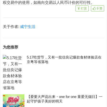
权交易中的使用，如南向交易以人民币计价的可行性。
打赏
9
赞
关于作者:
咸宁生活
为您推荐
5.17吃货节，又有一批信良记爆款食材体验店在
京粤等省落地
【爱要大声说出来・one for one 童爱无烟日】一
起守护孩子美好的明天