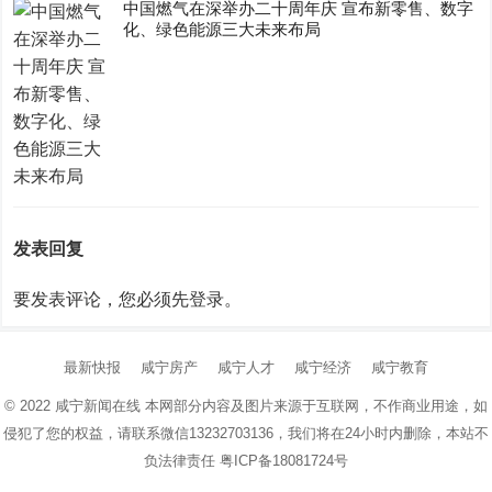
中国燃气在深举办二十周年庆 宣布新零售、数字
化、绿色能源三大未来布局
发表回复
要发表评论，您必须先
登录
。
最新快报
咸宁房产
咸宁人才
咸宁经济
咸宁教育
© 2022
咸宁新闻在线
本网部分内容及图片来源于互联网，不作商业用途，如
侵犯了您的权益，请联系微信13232703136，我们将在24小时内删除，本站不
负法律责任
粤ICP备18081724号