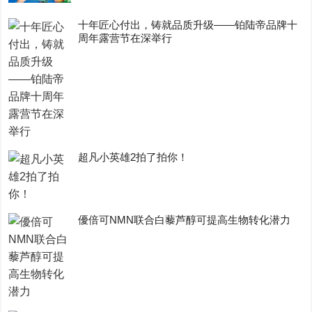
十年匠心付出，铸就品质升级——铂陆帝品牌十
周年露营节在深举行
超凡小英雄2拍了拍你！
優倍可NMN联合白藜芦醇可提高生物转化潜力