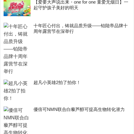
【爱要大声说出来・one for one 童爱无烟日】一
起守护孩子美好的明天
十年匠心付出，铸就品质升级——铂陆帝品牌十
周年露营节在深举行
超凡小英雄2拍了拍你！
優倍可NMN联合白藜芦醇可提高生物转化潜力