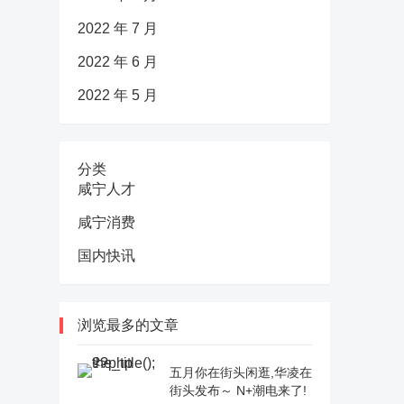
2022 年 7 月
2022 年 6 月
2022 年 5 月
分类
咸宁人才
咸宁消费
国内快讯
浏览最多的文章
五月你在街头闲逛,华凌在
街头发布～ N+潮电来了!