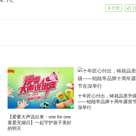
4.7%。
打赏
1
爆
十年匠心付出，铸就品质升
——铂陆帝品牌十周年露营
深举行
【爱要大声说出来・one for one
童爱无烟日】一起守护孩子美好
的明天